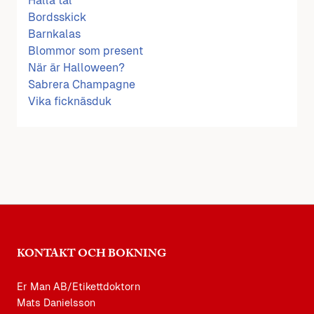
Hålla tal
Bordsskick
Barnkalas
Blommor som present
När är Halloween?
Sabrera Champagne
Vika ficknäsduk
KONTAKT OCH BOKNING
Er Man AB/Etikettdoktorn
Mats Danielsson