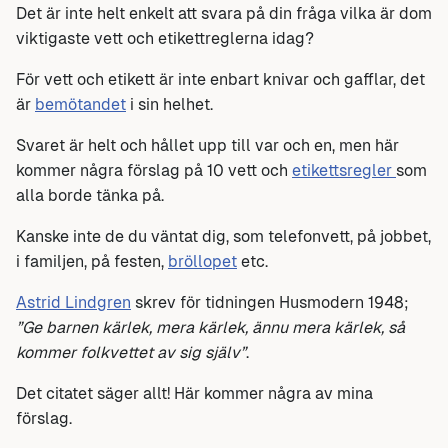
Det är inte helt enkelt att svara på din fråga vilka är dom
viktigaste vett och etikettreglerna idag?
För vett och etikett är inte enbart knivar och gafflar, det
är
bemötandet
i sin helhet.
Svaret är helt och hållet upp till var och en, men här
kommer några förslag på 10 vett och
etikettsregler
som
alla borde tänka på.
Kanske inte de du väntat dig, som telefonvett, på jobbet,
i familjen, på festen,
bröllopet
etc.
Astrid Lindgren
skrev för tidningen Husmodern 1948;
”Ge barnen
kärlek
, mera
kärlek
, ännu mera
kärlek
, så
kommer
folkvettet
av sig själv”
.
Det citatet säger allt! Här kommer några av mina
förslag.