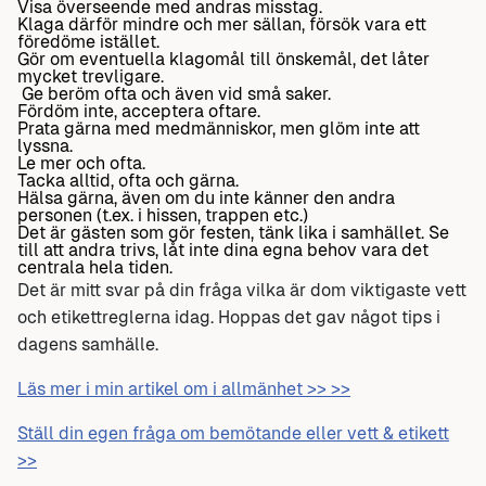
Visa överseende med andras misstag.
Klaga därför mindre och mer sällan, försök vara ett
föredöme istället.
Gör om eventuella klagomål till önskemål, det låter
mycket trevligare.
Ge beröm ofta och även vid små saker.
Fördöm inte, acceptera oftare.
Prata gärna med medmänniskor, men glöm inte att
lyssna.
Le mer och ofta.
Tacka alltid, ofta och gärna.
Hälsa gärna, även om du inte känner den andra
personen (t.ex. i hissen, trappen etc.)
Det är gästen som gör festen, tänk lika i samhället. Se
till att andra trivs, låt inte dina egna behov vara det
centrala hela tiden.
Det är mitt svar på din fråga vilka är dom viktigaste vett
och etikettreglerna idag. Hoppas det gav något tips i
dagens samhälle.
Läs mer i min artikel om i allmänhet >> >>
Ställ din egen fråga om bemötande eller vett & etikett
>>