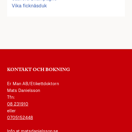
Vika ficknäsduk
KONTAKT OCH BOKNING
Er Man AB/Etikettdoktorn
Mats Danielsson
Tfn:
08 231910
eller
0705152448
Info at matsdanielsson.se