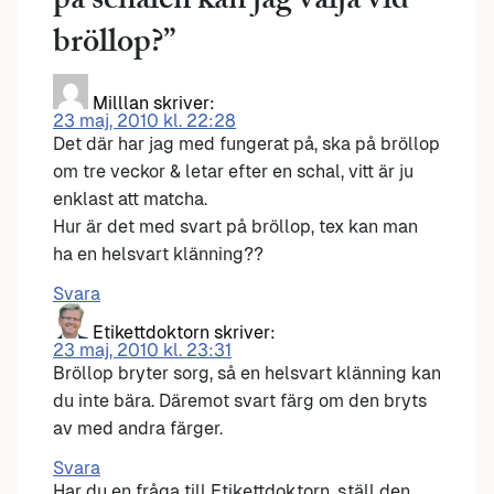
på schalen kan jag välja vid
bröllop?
”
Milllan
skriver:
23 maj, 2010 kl. 22:28
Det där har jag med fungerat på, ska på bröllop
om tre veckor & letar efter en schal, vitt är ju
enklast att matcha.
Hur är det med svart på bröllop, tex kan man
ha en helsvart klänning??
Svara
Etikettdoktorn
skriver:
23 maj, 2010 kl. 23:31
Bröllop bryter sorg, så en helsvart klänning kan
du inte bära. Däremot svart färg om den bryts
av med andra färger.
Svara
Har du en fråga till Etikettdoktorn, ställ den