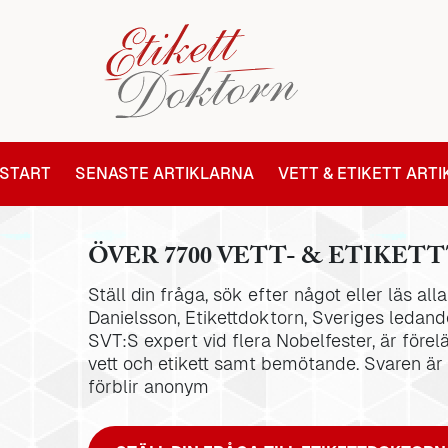
START
SENASTE ARTIKLARNA
VETT & ETIKETT ART
ÖVER 7700 VETT- & ETIKETT
Ställ din fråga, sök efter något eller läs al
Danielsson, Etikettdoktorn, Sveriges ledande
SVT:S expert vid flera Nobelfester, är förel
vett och etikett samt bemötande. Svaren är
förblir anonym