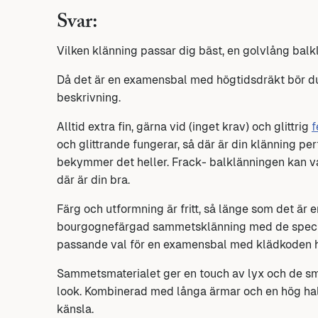
Svar:
Vilken klänning passar dig bäst, en golvlång balk
Då det är en examensbal med högtidsdräkt bör du 
beskrivning.
Alltid extra fin, gärna vid
(inget krav)
och glittrig
f
och glittrande fungerar, så där är din klänning per
bekymmer det heller. Frack- balklänningen kan va
där är din bra.
Färg och utformning är fritt, så länge som det är 
bourgognefärgad sammetsklänning med de specifi
passande val för en examensbal med klädkoden h
Sammetsmaterialet ger en touch av lyx och de små s
look. Kombinerad med långa ärmar och en hög hals
känsla.