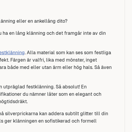
länning eller en ankellång dito?
ha en lång klänning och det framgår inte av din
estklänning
. Alla material som kan ses som festliga
fekt. Färgen är valfri, lika med mönster, inget
ra både med eller utan ärm eller hög hals. Så även
en utpräglad festklänning. Så absolut! En
kationer du nämner låter som en elegant och
ögtidsdräkt.
ilverprickarna kan addera subtilt glitter till din
 ger klänningen en sofistikerad och formell