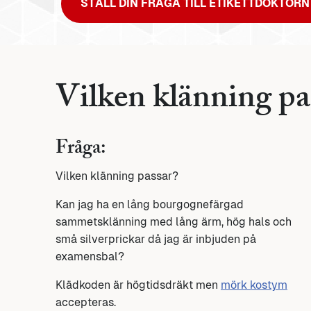
STÄLL DIN FRÅGA TILL ETIKETTDOKTORN
Vilken klänning pa
Fråga:
Vilken klänning passar?
Kan jag ha en lång bourgognefärgad
sammetsklänning med lång ärm, hög hals och
små silverprickar då jag är inbjuden på
examensbal?
Klädkoden är högtidsdräkt men
mörk kostym
accepteras.