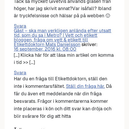
Tack så mycket! Givetvis används glasen från
höger, har jag skrivit annat?Var isåfall? Ibland
är tryckfelsnisse och hälsar på på webben 🙂
Svara
Gäst – ska man verkligen anlända efter utsatt
tid, som du sa i Metro? | Vett och etikett
bloggen, fråga om vett & etikett till
Etikettdoktorn Mats Danielsson
skriver:
16 september, 2016 kl. 08:00
[…] Klicka här för att läsa min artikel om komma
i tid >> […]
Svara
Har du en fråga till Etikettdoktorn, ställ den
inte i kommentarsfältet.
Ställ din fråga här.
Då
får du även ett meddelande när din fråga
besvarats. Frågor i kommentarerna kommer
inte placeras i kön och ditt svar kan dröja och
blir svårare för dig att hitta