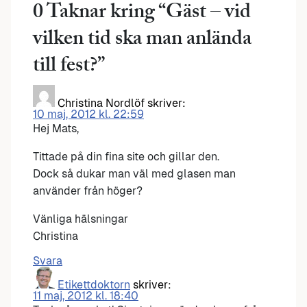
0 Taknar kring “
Gäst – vid
vilken tid ska man anlända
till fest?
”
Christina Nordlöf
skriver:
10 maj, 2012 kl. 22:59
Hej Mats,
Tittade på din fina site och gillar den.
Dock så dukar man väl med glasen man
använder från höger?
Vänliga hälsningar
Christina
Svara
Etikettdoktorn
skriver:
11 maj, 2012 kl. 18:40