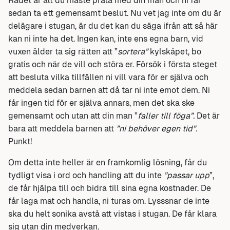
Rådet är att du måste prata med din man och ni får
sedan ta ett gemensamt beslut. Nu vet jag inte om du är
delägare i stugan, är du det kan du säga ifrån att så här
kan ni inte ha det. Ingen kan, inte ens egna barn, vid
vuxen ålder ta sig rätten att ”
sortera”
kylskåpet, bo
gratis och när de vill och störa er. Försök i första steget
att besluta vilka tillfällen ni vill vara för er själva och
meddela sedan barnen att då tar ni inte emot dem. Ni
får ingen tid för er själva annars, men det ska ske
gemensamt och utan att din man ”
faller till föga”.
Det är
bara att meddela barnen att
”ni behöver egen tid”.
Punkt!
Om detta inte heller är en framkomlig lösning, får du
tydligt visa i ord och handling att du inte
”passar upp
”,
de får hjälpa till och bidra till sina egna kostnader. De
får laga mat och handla, ni turas om. Lysssnar de inte
ska du helt sonika avstå att vistas i stugan. De får klara
sig utan din medverkan.