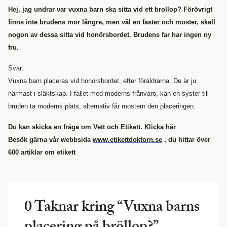
Hej, jag undrar var vuxna barn ska sitta vid ett brollop? Förövrigt
finns inte brudens mor längre, men väl en faster och moster, skall
nogon av dessa sitta vid honörsbordet. Brudens far har ingen ny
fru.
Svar:
Vuxna barn placeras vid honörsbordet, efter föräldrarna. De är ju
närmast i släktskap. I fallet med moderns frånvaro, kan en syster till
bruden ta moderns plats, alternativ får mostern den placeringen.
Du kan skicka en fråga om Vett och Etikett.
Klicka här
Besök gärna vår webbsida
www.etikettdoktorn.se
, du hittar över
600 artiklar om etikett
0 Taknar kring “
Vuxna barns