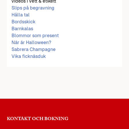
videos i vett & etikett
Slips på begravning
Hålla tal
Bordsskick
Barnkalas
Blommor som present
När är Halloween?
Sabrera Champagne
Vika ficknäsduk
KONTAKT OCH BOKNING