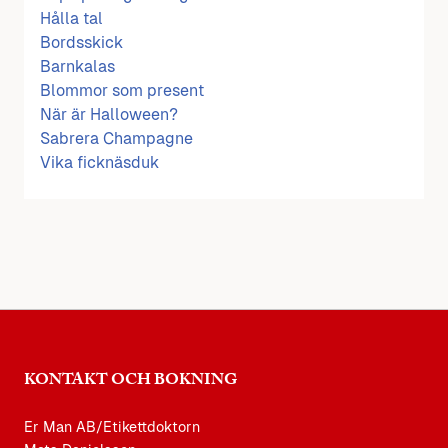
Hålla tal
Bordsskick
Barnkalas
Blommor som present
När är Halloween?
Sabrera Champagne
Vika ficknäsduk
KONTAKT OCH BOKNING
Er Man AB/Etikettdoktorn