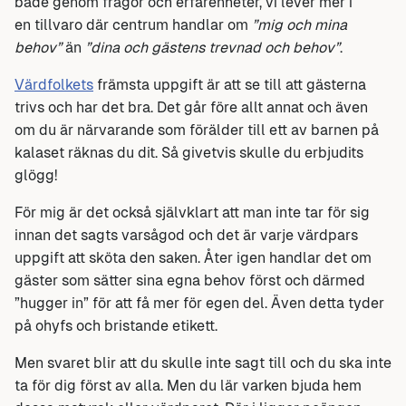
både genom frågor och erfarenheter, vi lever mer i
en tillvaro där centrum handlar om
”mig och mina
behov”
än
”dina och gästens trevnad och behov”
.
Värdfolkets
främsta uppgift är att se till att gästerna
trivs och har det bra. Det går före allt annat och även
om du är närvarande som förälder till ett av barnen på
kalaset räknas du dit. Så givetvis skulle du erbjudits
glögg!
För mig är det också självklart att man inte tar för sig
innan det sagts varsågod och det är varje värdpars
uppgift att sköta den saken. Åter igen handlar det om
gäster som sätter sina egna behov först och därmed
”hugger in” för att få mer för egen del. Även detta tyder
på ohyfs och bristande etikett.
Men svaret blir att du skulle inte sagt till och du ska inte
ta för dig först av alla. Men du lär varken bjuda hem