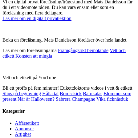
Vi en digital privat föreläsning/frågestund med Mats Danielsson får
du i ett videomöte råden. Du kan vara ensam eller som en
föreläsning med flera deltagare.
Läs mer om en digitalt privatlektion
Boka en föreläsning. Mats Danielsson föreläser över hela landet.
Läs mer om föreläsningarna
Framgångsrikt bemötande
Vett och
etikett
Konsten att mingla
Vett och etikett på YouTube
Bli ett proffs på fem minuter! Etikettdoktorns videos i vett & etikett
Slips på begravning
Hålla tal
Bordsskick
Barnkalas
Blommor som
present
När är Halloween?
Sabrera Champagne
Vika ficknäsduk
Kategorier
Affärsetikett
Annonser
Artighet