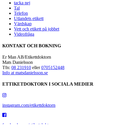
tacka nej
Tal
Telefon
Utlandets etikett
Värdskap
Vett och etikett på jobbet
Videofråga
KONTAKT OCH BOKNING
Er Man AB/Etikettdoktorn
Mats Danielsson
Tfn:
08 231910
eller
0705152448
Info at matsdanielsson.se
ETTIKETDOKTORN I SOCIALA MEDIER
instagram.com/etikettdoktorn
facebook.com/etikettdoktorn