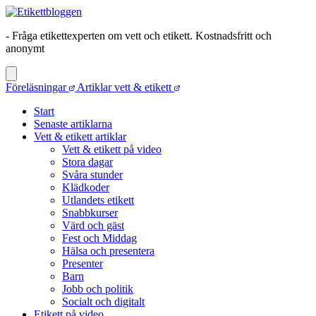
- Fråga etikettexperten om vett och etikett. Kostnadsfritt och
anonymt
Föreläsningar
Artiklar vett & etikett
Start
Senaste artiklarna
Vett & etikett artiklar
Vett & etikett på video
Stora dagar
Svåra stunder
Klädkoder
Utlandets etikett
Snabbkurser
Värd och gäst
Fest och Middag
Hälsa och presentera
Presenter
Barn
Jobb och politik
Socialt och digitalt
Etikett på video