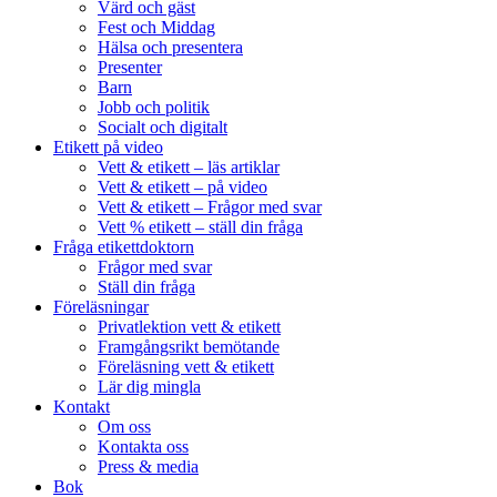
Värd och gäst
Fest och Middag
Hälsa och presentera
Presenter
Barn
Jobb och politik
Socialt och digitalt
Etikett på video
Vett & etikett – läs artiklar
Vett & etikett – på video
Vett & etikett – Frågor med svar
Vett % etikett – ställ din fråga
Fråga etikettdoktorn
Frågor med svar
Ställ din fråga
Föreläsningar
Privatlektion vett & etikett
Framgångsrikt bemötande
Föreläsning vett & etikett
Lär dig mingla
Kontakt
Om oss
Kontakta oss
Press & media
Bok