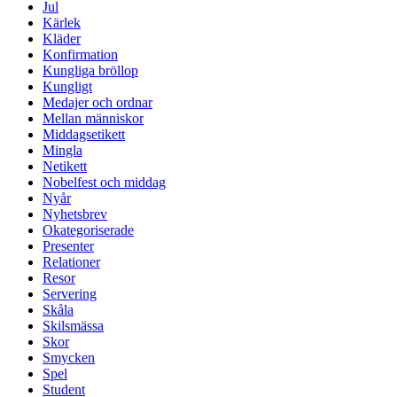
Jul
Kärlek
Kläder
Konfirmation
Kungliga bröllop
Kungligt
Medajer och ordnar
Mellan människor
Middagsetikett
Mingla
Netikett
Nobelfest och middag
Nyår
Nyhetsbrev
Okategoriserade
Presenter
Relationer
Resor
Servering
Skåla
Skilsmässa
Skor
Smycken
Spel
Student