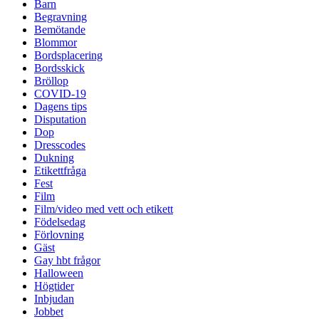
Barn
Begravning
Bemötande
Blommor
Bordsplacering
Bordsskick
Bröllop
COVID-19
Dagens tips
Disputation
Dop
Dresscodes
Dukning
Etikettfråga
Fest
Film
Film/video med vett och etikett
Födelsedag
Förlovning
Gäst
Gay hbt frågor
Halloween
Högtider
Inbjudan
Jobbet