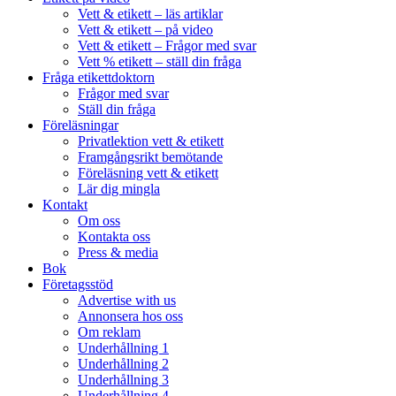
Vett & etikett – läs artiklar
Vett & etikett – på video
Vett & etikett – Frågor med svar
Vett % etikett – ställ din fråga
Fråga etikettdoktorn
Frågor med svar
Ställ din fråga
Föreläsningar
Privatlektion vett & etikett
Framgångsrikt bemötande
Föreläsning vett & etikett
Lär dig mingla
Kontakt
Om oss
Kontakta oss
Press & media
Bok
Företagsstöd
Advertise with us
Annonsera hos oss
Om reklam
Underhållning 1
Underhållning 2
Underhållning 3
Underhållning 4