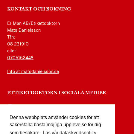
KONTAKT OCH BOKNING
Er Man AB/Etikettdoktorn
Mats Danielsson
Tfn:
08 231910
eller
0705152448
Info at matsdanielsson.se
ETTIKETDOKTORN I SOCIALA MEDIER
instagram.com/etikettdoktorn
Denna webbplats använder cookies för att
facebook.com/etikettdoktorn
säkerställa bästa möjliga upplevelse för dig
youtube.com/etikettdoktorn
som besökare.
Läs vår dataskyddspolicy