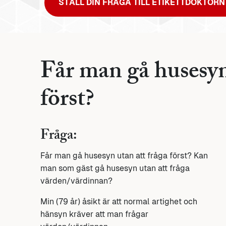
STÄLL DIN FRÅGA TILL ETIKETTDOKTORN
Får man gå husesyn
först?
Fråga:
Får man gå husesyn utan att fråga först? Kan
man som gäst gå husesyn utan att fråga
värden/värdinnan?
Min (79 år) åsikt är att normal artighet och
hänsyn kräver att man frågar