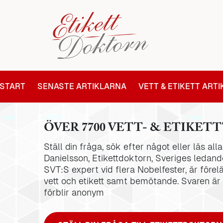
START
SENASTE ARTIKLARNA
VETT & ETIKETT ART
ÖVER 7700 VETT- & ETIKETT
Ställ din fråga, sök efter något eller läs al
Danielsson, Etikettdoktorn, Sveriges ledande
SVT:S expert vid flera Nobelfester, är förel
vett och etikett samt bemötande. Svaren är
förblir anonym