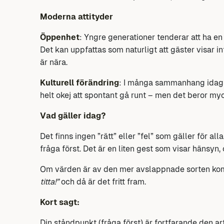
Moderna attityder
Öppenhet
: Yngre generationer tenderar att ha 
Det kan uppfattas som naturligt att gäster visar int
är nära.
Kulturell förändring
: I många sammanhang idag
helt okej att spontant gå runt – men det beror myc
Vad gäller idag?
Det finns ingen ”rätt” eller ”fel” som gäller för al
fråga först. Det är en liten gest som visar hänsyn,
Om värden är av den mer avslappnade sorten ko
titta!”
och då är det fritt fram.
Kort sagt:
Din ståndpunkt (fråga först) är fortfarande den ar