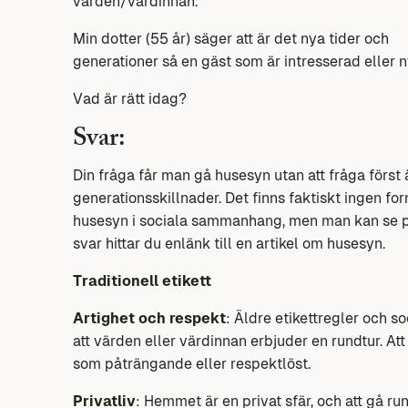
värden/värdinnan.
Min dotter (55 år) säger att är det nya tider och
generationer så en gäst som är intresserad eller n
Vad är rätt idag?
Svar:
Din fråga får man gå husesyn utan att fråga först 
generationsskillnader. Det finns faktiskt ingen fo
husesyn i sociala sammanhang, men man kan se på 
svar hittar du enlänk till en artikel om husesyn.
Traditionell etikett
Artighet och respekt
: Äldre etikettregler och 
att värden eller värdinnan erbjuder en rundtur. Att
som påträngande eller respektlöst.
Privatliv
: Hemmet är en privat sfär, och att gå r