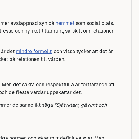
en mer avslappnad syn på
hemmet
som social plats.
resse och nyfiket tittar runt, särskilt om relationen
 är det
mindre formellt
, och vissa tycker att det är
ket på relationen till värden.
la. Men det säkra och respektfulla är fortfarande att
 och de flesta värdar uppskattar det.
mmer de sannolikt säga
”Självklart, gå runt och
tiga normen och så är mitt definitiva svar. Man