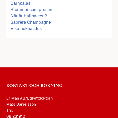
Barnkalas
Blommor som present
När är Halloween?
Sabrera Champagne
Vika ficknäsduk
KONTAKT OCH BOKNING
Er Man AB/Etikettdoktorn
Mats Danielsson
Tfn:
08 231910