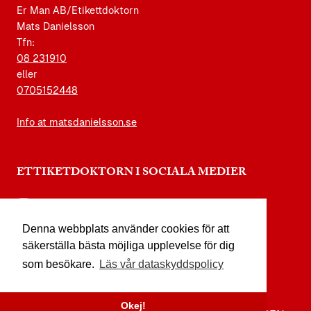
Er Man AB/Etikettdoktorn
Mats Danielsson
Tfn:
08 231910
eller
0705152448
Info at matsdanielsson.se
ETTIKETDOKTORN I SOCIALA MEDIER
instagram.com/etikettdoktorn
Denna webbplats använder cookies för att
facebook.com/etikettdoktorn
säkerställa bästa möjliga upplevelse för dig
youtube.com/etikettdoktorn
som besökare.
Läs vår dataskyddspolicy
x.com/etikettdoktorn
Okej!