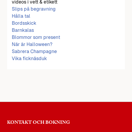
videos i vett & etikett
Slips på begravning
Hålla tal
Bordsskick
Barnkalas
Blommor som present
När är Halloween?
Sabrera Champagne
Vika ficknäsduk
KONTAKT OCH BOKNING