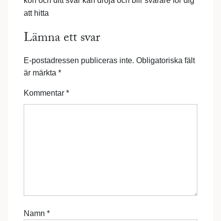
kön och ditt svar kan dröja och blir svårare för dig
att hitta
Lämna ett svar
E-postadressen publiceras inte.
Obligatoriska fält
är märkta
*
Kommentar
*
Namn
*