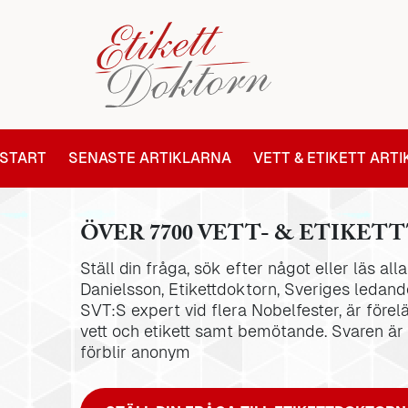
START
SENASTE ARTIKLARNA
VETT & ETIKETT ART
ÖVER 7700 VETT- & ETIKETT
Ställ din fråga, sök efter något eller läs al
Danielsson, Etikettdoktorn, Sveriges ledande
SVT:S expert vid flera Nobelfester, är förel
vett och etikett samt bemötande. Svaren är
förblir anonym