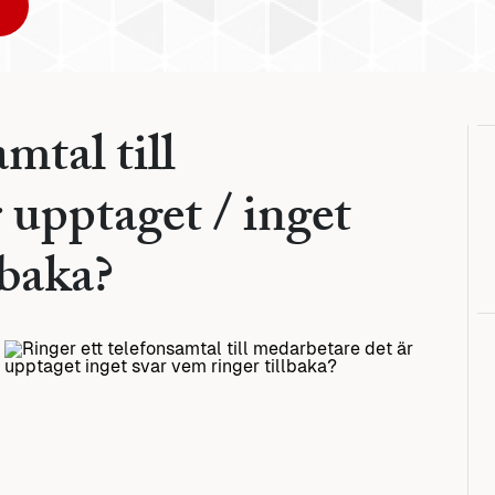
mtal till
 upptaget / inget
lbaka?