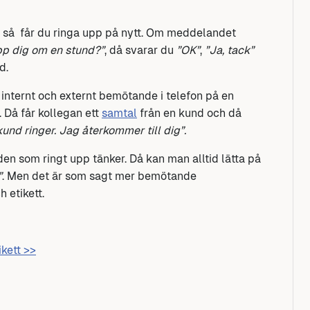
, så får du ringa upp på nytt. Om meddelandet
upp dig om en stund?”
, då svarar du
”OK”
,
”Ja, tack”
d.
an internt och externt bemötande i telefon på en
 Då får kollegan ett
samtal
från en kund och då
kund ringer. Jag återkommer till dig”.
den som ringt upp tänker. Då kan man alltid lätta på
”
. Men det är som sagt mer bemötande
 etikett.
ikett >>