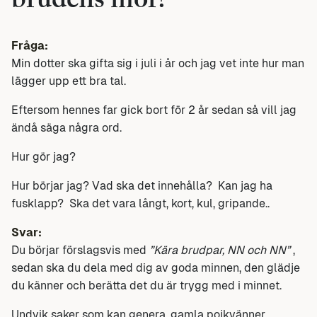
brudens mor?
Fråga:
Min dotter ska gifta sig i juli i år och jag vet inte hur man
lägger upp ett bra tal.
Eftersom hennes far gick bort för 2 år sedan så vill jag
ändå säga några ord.
Hur gör jag?
Hur börjar jag? Vad ska det innehålla? Kan jag ha
fusklapp? Ska det vara långt, kort, kul, gripande..
Svar:
Du börjar förslagsvis med
”Kära brudpar, NN och NN”
,
sedan ska du dela med dig av goda minnen, den glädje
du känner och berätta det du är trygg med i minnet.
Undvik saker som kan genera, gamla pojkvänner,