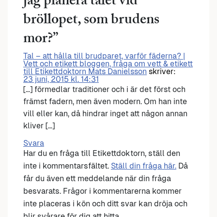
jag planera talet vid
bröllopet, som brudens
mor?
”
Tal – att hålla till brudparet, varför fäderna? |
Vett och etikett bloggen, fråga om vett & etikett
till Etikettdoktorn Mats Danielsson
skriver:
23 juni, 2015 kl. 14:31
[…] förmedlar traditioner och i är det först och
främst fadern, men även modern. Om han inte
vill eller kan, då hindrar inget att någon annan
kliver […]
Svara
Har du en fråga till Etikettdoktorn, ställ den
inte i kommentarsfältet.
Ställ din fråga här.
Då
får du även ett meddelande när din fråga
besvarats. Frågor i kommentarerna kommer
inte placeras i kön och ditt svar kan dröja och
blir svårare för dig att hitta