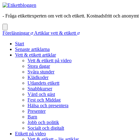
- Fråga etikettexperten om vett och etikett. Kostnadsfritt och anonymt
Föreläsningar
Artiklar vett & etikett
Start
Senaste artiklarna
Vett & etikett artiklar
Vett & etikett på video
Stora dagar
Svåra stunder
Klädkoder
Utlandets etikett
Snabbkurser
Värd och gäst
Fest och Middag
Hälsa och presentera
Presenter
Barn
Jobb och politik
Socialt och digitalt
Etikett på video
Vett & etikett – läs artiklar