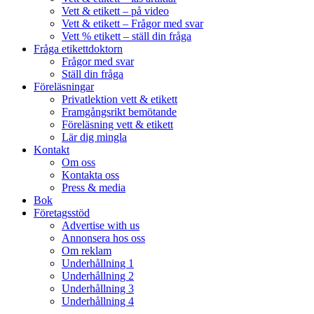
Vett & etikett – på video
Vett & etikett – Frågor med svar
Vett % etikett – ställ din fråga
Fråga etikettdoktorn
Frågor med svar
Ställ din fråga
Föreläsningar
Privatlektion vett & etikett
Framgångsrikt bemötande
Föreläsning vett & etikett
Lär dig mingla
Kontakt
Om oss
Kontakta oss
Press & media
Bok
Företagsstöd
Advertise with us
Annonsera hos oss
Om reklam
Underhållning 1
Underhållning 2
Underhållning 3
Underhållning 4