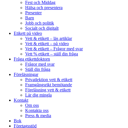
Fest och Middag
Hälsa och presentera
Presenter
Barn
Jobb och politik
Socialt och digitalt
Etikett på video
Vett & etikett – läs artiklar
Vett & etikett – på video
Vett & etikett – Frågor med svar
Vett % etikett – ställ din fråga
Fråga etikettdoktorn
Frågor med svar
Ställ din fråga
Föreläsningar
Privatlektion vett & etikett
Framgångsrikt bemötande
Föreläsning vett & etikett
Lär dig mingla
Kontakt
Om oss
Kontakta oss
Press & media
Bok
Företagsstöd