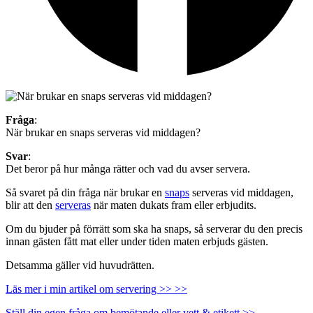
Fråga
:
När brukar en snaps serveras vid middagen?
Svar
:
Det beror på hur många rätter och vad du avser servera.
Så svaret på din fråga när brukar en
snaps
serveras vid middagen,
blir att den
serveras
när maten dukats fram eller erbjudits.
Om du bjuder på förrätt som ska ha snaps, så serverar du den precis
innan gästen fått mat eller under tiden maten erbjuds gästen.
Detsamma gäller vid huvudrätten.
Läs mer i min artikel om servering >> >>
Ställ din egen fråga om bemötande eller vett & etikett >>