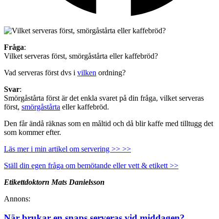
Fråga
:
Vilket serveras först, smörgåstårta eller kaffebröd?
Vad serveras först dvs i
vilken
ordning?
Svar
:
Smörgåstårta först är det enkla svaret på din fråga, vilket serveras
först,
smörgåstårta
eller kaffebröd.
Den får ändå räknas som en måltid och då blir kaffe med tilltugg det
som kommer efter.
Läs mer i min artikel om servering >> >>
Ställ din egen fråga om bemötande eller vett & etikett >>
Etikettdoktorn Mats Danielsson
Annons:
När brukar en snaps serveras vid middagen?