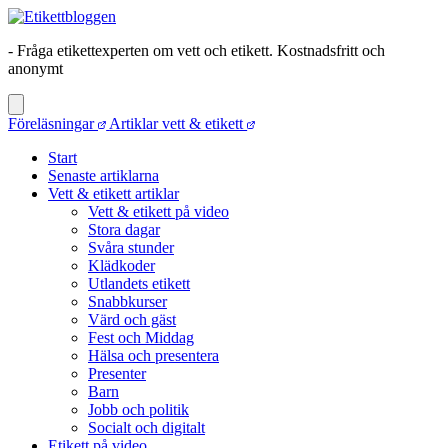
- Fråga etikettexperten om vett och etikett. Kostnadsfritt och
anonymt
Föreläsningar
Artiklar vett & etikett
Start
Senaste artiklarna
Vett & etikett artiklar
Vett & etikett på video
Stora dagar
Svåra stunder
Klädkoder
Utlandets etikett
Snabbkurser
Värd och gäst
Fest och Middag
Hälsa och presentera
Presenter
Barn
Jobb och politik
Socialt och digitalt
Etikett på video