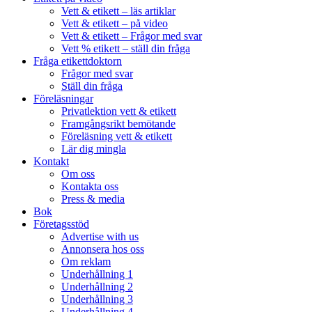
Vett & etikett – läs artiklar
Vett & etikett – på video
Vett & etikett – Frågor med svar
Vett % etikett – ställ din fråga
Fråga etikettdoktorn
Frågor med svar
Ställ din fråga
Föreläsningar
Privatlektion vett & etikett
Framgångsrikt bemötande
Föreläsning vett & etikett
Lär dig mingla
Kontakt
Om oss
Kontakta oss
Press & media
Bok
Företagsstöd
Advertise with us
Annonsera hos oss
Om reklam
Underhållning 1
Underhållning 2
Underhållning 3
Underhållning 4