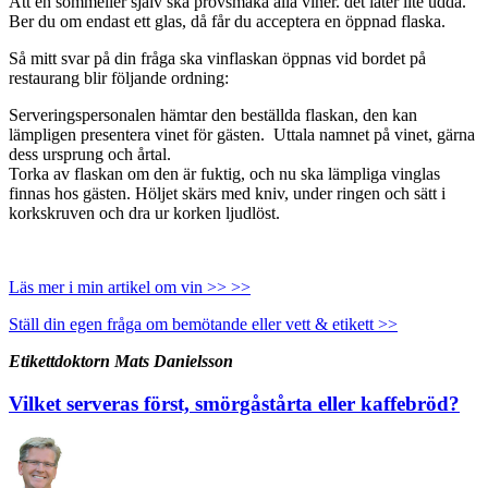
Att en sommelier själv ska provsmaka alla viner. det låter lite udda.
Ber du om endast ett glas, då får du acceptera en öppnad flaska.
Så mitt svar på din fråga ska vinflaskan öppnas vid bordet på
restaurang blir följande ordning:
Serveringspersonalen hämtar den beställda flaskan, den kan
lämpligen presentera vinet för gästen. Uttala namnet på vinet, gärna
dess ursprung och årtal.
Torka av flaskan om den är fuktig, och nu ska lämpliga vinglas
finnas hos gästen. Höljet skärs med kniv, under ringen och sätt i
korkskruven och dra ur korken ljudlöst.
Läs mer i min artikel om vin >> >>
Ställ din egen fråga om bemötande eller vett & etikett >>
Etikettdoktorn Mats Danielsson
Vilket serveras först, smörgåstårta eller kaffebröd?