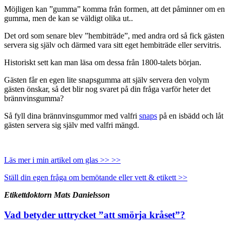
Möjligen kan ”gumma” komma från formen, att det påminner om en
gumma, men de kan se väldigt olika ut..
Det ord som senare blev ”hembiträde”, med andra ord så fick gästen
servera sig själv och därmed vara sitt eget hembiträde eller servitris.
Historiskt sett kan man läsa om dessa från 1800-talets början.
Gästen får en egen lite snapsgumma att själv servera den volym
gästen önskar, så det blir nog svaret på din fråga varför heter det
brännvinsgumma?
Så fyll dina brännvinsgummor med valfri
snaps
på en isbädd och låt
gästen servera sig själv med valfri mängd.
Läs mer i min artikel om glas >> >>
Ställ din egen fråga om bemötande eller vett & etikett >>
Etikettdoktorn Mats Danielsson
Vad betyder uttrycket ”att smörja kråset”?