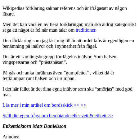
Wikipedias förklaring saknar referens och är ifrågasatt av någon
läsare.
Men det kan vara en av flera förklaringar, man ska aldrig kategoriskt
säga att något är fel när man talar om
traditioner.
Den förklaring som jag läst mig till är att ordet krås är egentligen en
benämning på inälvor och i synnerhet från fågel.
Det är ett samlingsbegrepp för fågelns inälvor. Som halsen,
vingspetsarna och ”prästanäsan”.
På gås och anka inräknas även ”gumpfettet” , vilket då är
fettklumpar runt halsen och i rumpan.
I det här fallet är det dina egna inälvor som ska “smörjas” med god
mat.
Läs mer i min artikel om bordsskick >> >>
Ställ din egen fråga om bemötande eller vett & etikett >>
Etikettdoktorn Mats Danielsson
Annons: