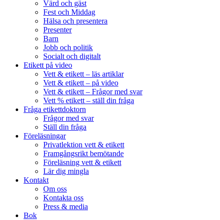
Värd och gäst
Fest och Middag
Hälsa och presentera
Presenter
Barn
Jobb och politik
Socialt och digitalt
Etikett på video
Vett & etikett – läs artiklar
Vett & etikett – på video
Vett & etikett – Frågor med svar
Vett % etikett – ställ din fråga
Fråga etikettdoktorn
Frågor med svar
Ställ din fråga
Föreläsningar
Privatlektion vett & etikett
Framgångsrikt bemötande
Föreläsning vett & etikett
Lär dig mingla
Kontakt
Om oss
Kontakta oss
Press & media
Bok